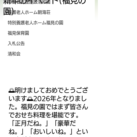
新年のイベント(福見の
障害者支援施設清和園
園)
養護老人ホーム朝海荘
特別養護老人ホーム福見の園
福見保育園
入札公告
清和会
🌅明けましておめでとうござ
います🌅2026年となりまし
た。福見の園ではまず皆さん
でおせち料理を堪能です。
「正月だね。」「豪華だ
ね。」「おいしいね。」とい