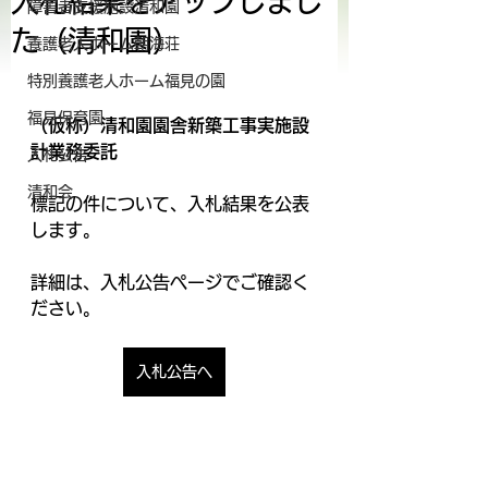
入札結果をアップしまし
障害者支援施設清和園
た（清和園）
養護老人ホーム朝海荘
特別養護老人ホーム福見の園
福見保育園
（仮称）清和園園舎新築工事実施設
計業務委託
入札公告
清和会
標記の件について、入札結果を公表
します。
詳細は、入札公告ページでご確認く
ださい。
入札公告へ