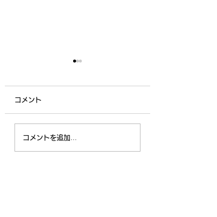
コメント
長崎日帰り買い物(清和
七夕会・高井旅海
コメントを追加…
園)
場清掃(清和園）
清和会
社会福祉法人
〒853-3102