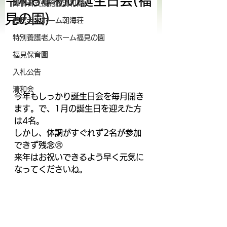
令和6年初の誕生日会(福
障害者支援施設清和園
見の園)
養護老人ホーム朝海荘
特別養護老人ホーム福見の園
福見保育園
入札公告
清和会
今年もしっかり誕生日会を毎月開き
ます。で、1月の誕生日を迎えた方
は4名。
しかし、体調がすぐれず2名が参加
できず残念😢
来年はお祝いできるよう早く元気に
なってくださいね。