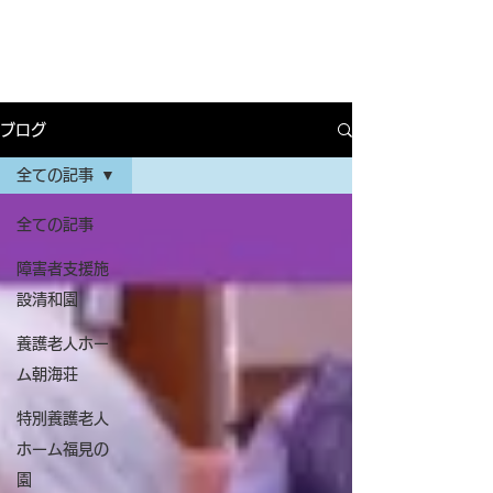
ブログ
全ての記事
全ての記事
障害者支援施
設清和園
養護老人ホー
ム朝海荘
特別養護老人
ホーム福見の
園