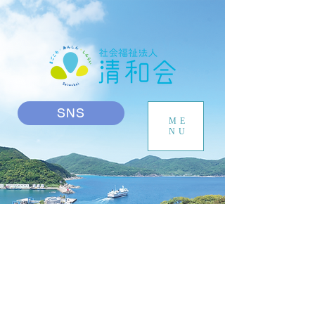
SNS
ME
NU