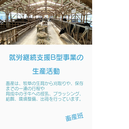
​
就労継続支援B型事業の
生産活動
​畜産は、牧草の生育から刈取りや、保存
までの一連の行程や
育成中の子牛への授乳、ブラッシング、
給餌、環境整備、出荷を行っています。
畜産班