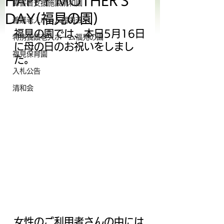
HAPPY MOTHER'S
障害者支援施設清和園
DAY(福見の園)
養護老人ホーム朝海荘
福見の園では、本日5月16日
特別養護老人ホーム福見の園
に母の日のお祝いをしまし
福見保育園
た。
入札公告
清和会
女性のご利用者さんの中には