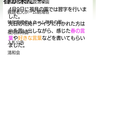
春が来た～♪
障害者支援施設清和園
4月9日に福見の園では習字を行いま
養護老人ホーム朝海荘
した。
特別養護老人ホーム福見の園
先日の花見ドライブに行かれた方は
🌸を思い出しながら、感じた
春の言
福見保育園
葉
や
好きな言葉
などを書いてもらい
入札公告
ました。
清和会