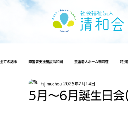
全ての記事
障害者支援施設清和園
養護老人ホーム朝海荘
特別
fsjimuchou
2025年7月14日
5月～6月誕生日会