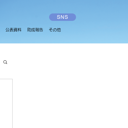
SNS
公表資料
助成報告
その他