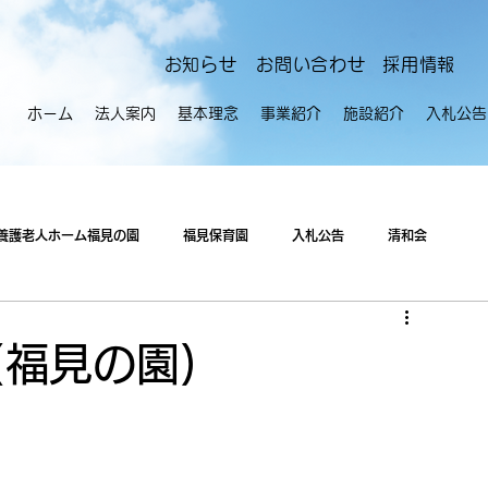
​お知らせ
お問い合わせ
採用情報
ホーム
法人案内
基本理念
事業紹介
施設紹介
入札公告
養護老人ホーム福見の園
福見保育園
入札公告
清和会
(福見の園)