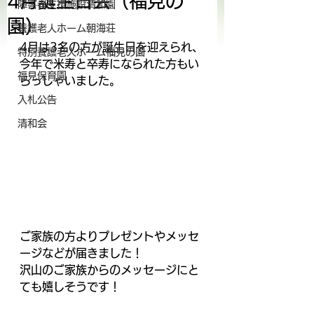
4月誕生日会（福見の
障害者支援施設清和園
園）
養護老人ホーム朝海荘
4月は3名の方が誕生日を迎えられ、
特別養護老人ホーム福見の園
今年で米寿と卒寿になられた方もい
福見保育園
らっしゃいました。
入札公告
清和会
ご家族の方よりプレゼントやメッセ
ージなどが届きました！
沢山のご家族からのメッセージにと
ても嬉しそうです！