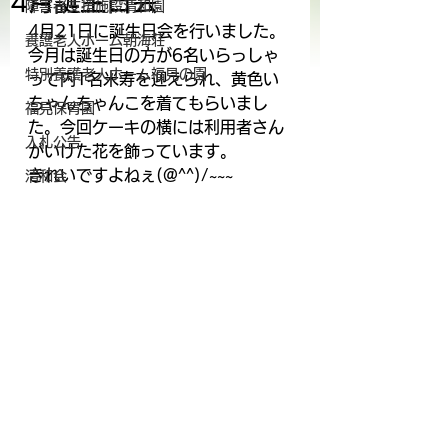
4月誕生日会
障害者支援施設清和園
4月21日に誕生日会を行いました。
養護老人ホーム朝海荘
今月は誕生日の方が6名いらっしゃ
特別養護老人ホーム福見の園
って内1名米寿を迎えられ、黄色い
ちゃんちゃんこを着てもらいまし
福見保育園
た。今回ケーキの横には利用者さん
入札公告
がいけた花を飾っています。
きれいですよねぇ(@^^)/~~~
清和会