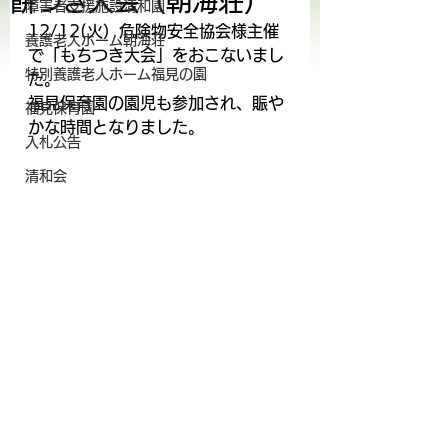
餅つき大会（朝海荘）
障害者支援施設清和園
12/12(火）危険物安全協会様主催
養護老人ホーム朝海荘
で「もちつき大会」をおこないまし
特別養護老人ホーム福見の園
た。
福見保育園の園児も参加され、賑や
福見保育園
かな時間となりました。
入札公告
清和会