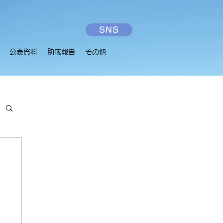
SNS
公表資料
助成報告
その他