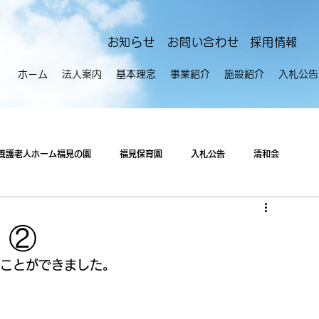
​お知らせ
お問い合わせ
採用情報
ホーム
法人案内
基本理念
事業紹介
施設紹介
入札公告
養護老人ホーム福見の園
福見保育園
入札公告
清和会
）②
ることができました。