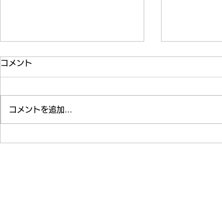
コメント
納涼会(清和園)
コメントを追加…
上五島高校
清
社会福祉法人
〒853-3102