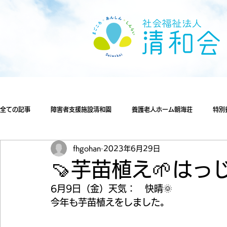
全ての記事
障害者支援施設清和園
養護老人ホーム朝海荘
特別
fhgohan
2023年6月29日
🍠芋苗植え🌱は
6月9日（金）天気：　快晴🌞
今年も芋苗植えをしました。