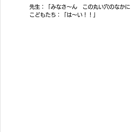
先生：「みなさ～ん　この丸い穴のなかに
こどもたち：「は～い！！」