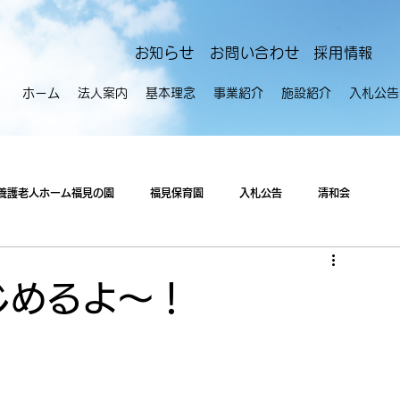
​お知らせ
お問い合わせ
採用情報
ホーム
法人案内
基本理念
事業紹介
施設紹介
入札公告
養護老人ホーム福見の園
福見保育園
入札公告
清和会
っじめるよ～！