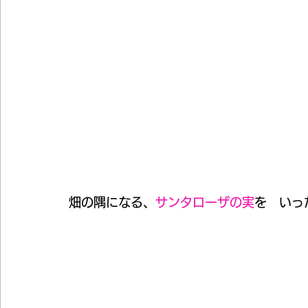
畑の隅になる、
サンタローザの実
を　いっ