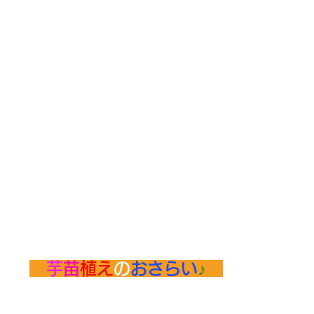
　芋
苗
植え
の
おさらい
♪　