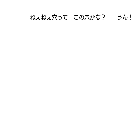
ねぇねぇ穴って　この穴かな？　　うん！