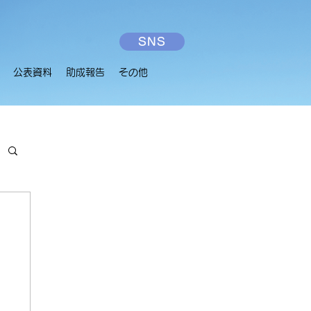
SNS
公表資料
助成報告
その他