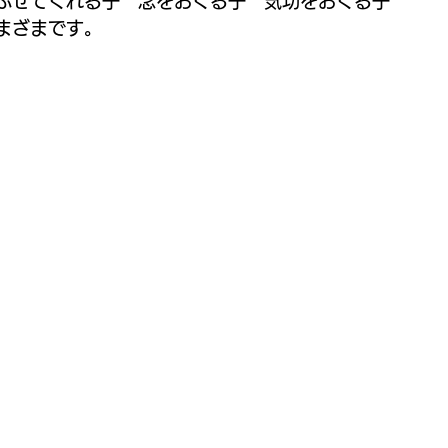
ぶせてくれる子　念をおくる子　気功をおくる子
まざまです。