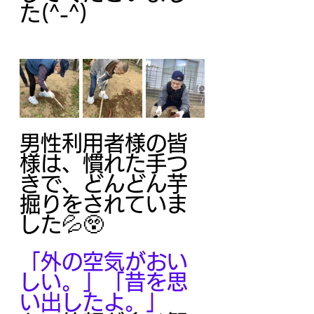
た(^-^)
男性利用者様の皆
様は、慣れた手つ
きで、どんどん芋
掘りをされていま
した💦😲
「外の空気がおい
しい。」「昔を思
い出したよ。」