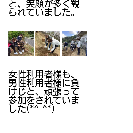
と、笑顔が多く観
られていました。
女性利用者様も、
男性利用者様に負
けじと、頑張って
参加をされていま
した(*^-^*)