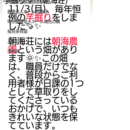
芋掘り🍠✨(朝海荘)
障害者支援施設清和園
11/3(月)、毎年恒
養護老人ホーム朝海荘
例の
芋掘り
をしま
特別養護老人ホーム福見の園
した🍠✨
福見保育園
朝海荘には
朝海農
入札公告
園
という畑があり
清和会
ます🌞✨この畑
は、職員だけでな
く、普段からご利
用者様が日課の1つ
として草取りをし
てくださっている
おかげで、いつも
きれいな状態を保
てています。