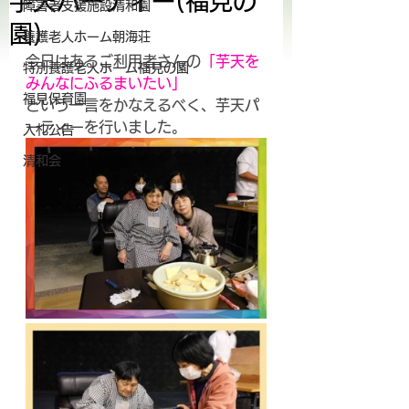
芋天パーティー(福見の
障害者支援施設清和園
園)
養護老人ホーム朝海荘
今日はあるご利用者さんの
「芋天を
特別養護老人ホーム福見の園
みんなにふるまいたい」
福見保育園
という一言をかなえるべく、芋天パ
ーティーを行いました。
入札公告
清和会