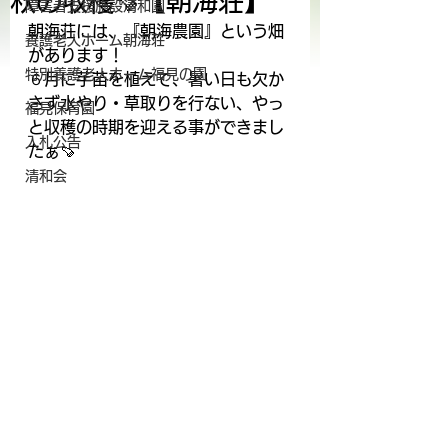
秋の収穫🍠【朝海荘】
障害者支援施設清和園
朝海荘には、『朝海農園』という畑
養護老人ホーム朝海荘
があります！
特別養護老人ホーム福見の園
６月に芋苗を植えて、暑い日も欠か
さず水やり・草取りを行ない、やっ
福見保育園
と収穫の時期を迎える事ができまし
入札公告
たぁ🍠
清和会