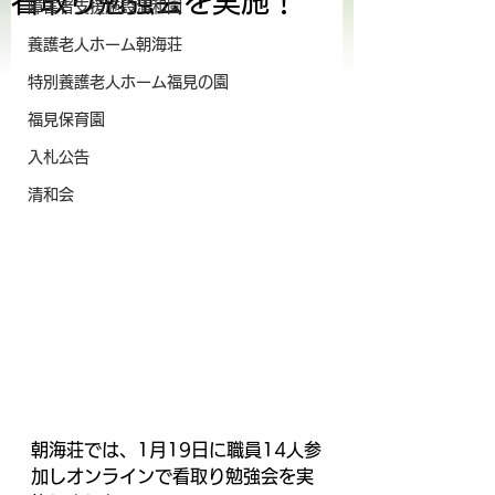
看取り勉強会を実施！
障害者支援施設清和園
養護老人ホーム朝海荘
特別養護老人ホーム福見の園
福見保育園
入札公告
清和会
朝海荘では、1月19日に職員14人参
加しオンラインで看取り勉強会を実