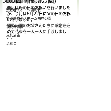
父の日（福見の園）
障害者支援施設清和園
先月は母の日のお祝いを行いました
養護老人ホーム朝海荘
が、今月は6月22日に父の日のお祝
特別養護老人ホーム福見の園
いをしました。
福見の園のお父さんたちに感謝を込
福見保育園
めて花束を一人一人に手渡しまし
入札公告
た。
清和会