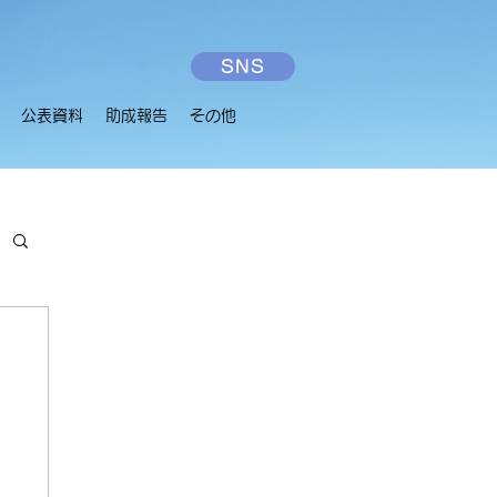
SNS
公表資料
助成報告
その他