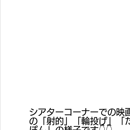
シアターコーナーでの映
の「射的」「輪投げ」「
ぽん」の様子です👇👇