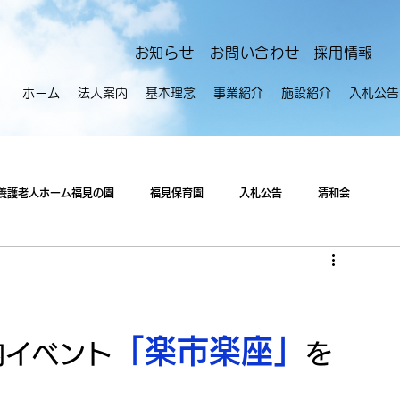
​お知らせ
お問い合わせ
採用情報
ホーム
法人案内
基本理念
事業紹介
施設紹介
入札公告
養護老人ホーム福見の園
福見保育園
入札公告
清和会
「楽市楽座」
内イベント
を