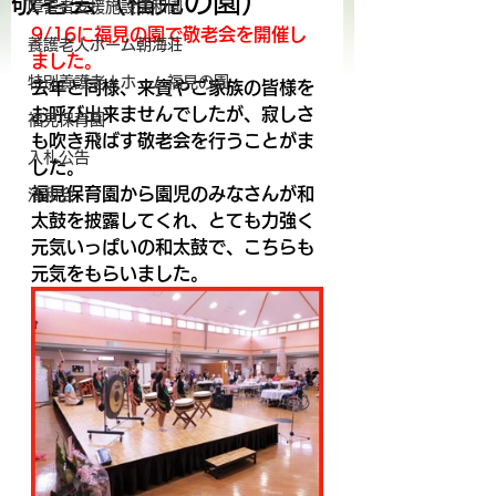
敬老会（福見の園）
障害者支援施設清和園
9/16に福見の園で敬老会を開催し
養護老人ホーム朝海荘
ました。
特別養護老人ホーム福見の園
去年と同様、来賓やご家族の皆様を
お呼び出来ませんでしたが、寂しさ
福見保育園
も吹き飛ばす敬老会を行うことがま
入札公告
した。
福見保育園から園児のみなさんが和
清和会
太鼓を披露してくれ、とても力強く
元気いっぱいの和太鼓で、こちらも
元気をもらいました。