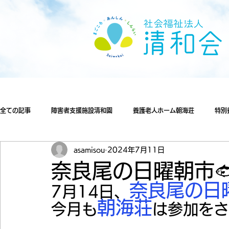
全ての記事
障害者支援施設清和園
養護老人ホーム朝海荘
特別
asamisou
2024年7月11日
奈良尾の日曜朝市
奈良尾の日
7月14日、
朝海荘
今月も
は参加をさ