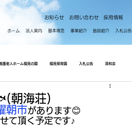
​お知らせ
お問い合わせ
採用情報
ホーム
法人案内
基本理念
事業紹介
施設紹介
入札公告
養護老人ホーム福見の園
福見保育園
入札公告
清和会
(朝海荘)
曜朝市
があります😊
せて頂く予定です♪