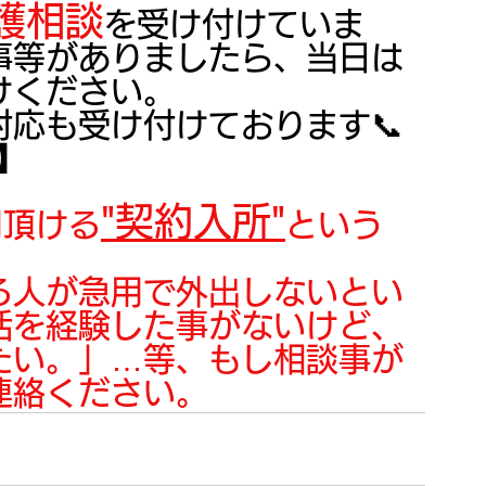
護相談
を受け付けていま
事等がありましたら、当日は
けください。
応も受け付けております📞
】
"契約入所"
用頂ける
という
る人が急用で外出しないとい
活を経験した事がないけど、
たい。」…等、もし相談事が
連絡ください。