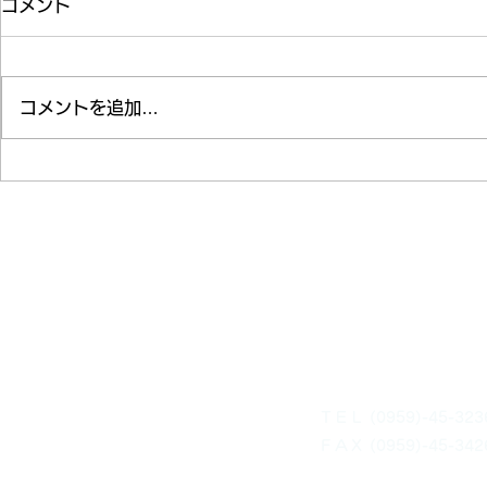
コメント
納涼会(清和園)
コメントを追加…
上五島高校
清
社会福祉法人
〒853-3102
長崎県南松浦郡新上五島
岩瀬浦郷596-3
ＴＥＬ (0959)-45-323
ＦＡＸ (0959)-45-342