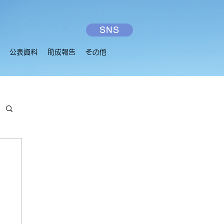
SNS
公表資料
助成報告
その他