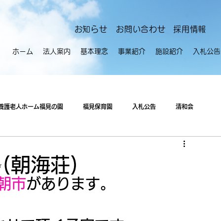
​お知らせ
お問い合わせ
採用情報
ホーム
法人案内
基本理念
事業紹介
施設紹介
入札公告
養護老人ホーム福見の園
福見保育園
入札公告
清和会
(朝海荘)
朝市
があります。