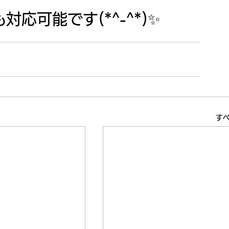
応可能です(*^-^*)✨
す