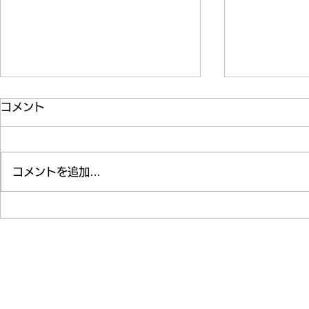
コメント
納涼会(清和園)
コメントを追加…
上五島高校
清
社会福祉法人