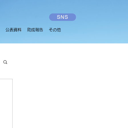
SNS
公表資料
助成報告
その他