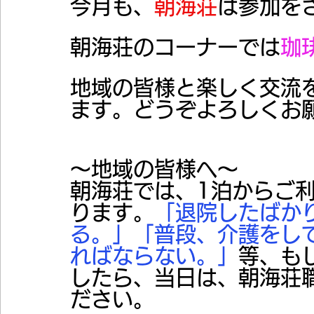
今月も、
朝海荘
は参加を
朝海荘のコーナーでは
珈
地域の皆様と楽しく交流
ます。どうぞよろしくお
～地域の皆様へ～
朝海荘では、1泊からご
ります。
「退院したばか
る。」「普段、介護をし
ればならない。」
等、も
したら、当日は、朝海荘
ださい。