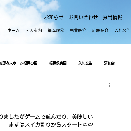
​お知らせ
お問い合わせ
採用情報
ホーム
法人案内
基本理念
事業紹介
施設紹介
入札公告
養護老人ホーム福見の園
福見保育園
入札公告
清和会
りましたがゲームで遊んだり、美味しい
　まずはスイカ割りからスタート🍉🍉