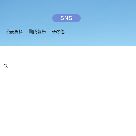
SNS
公表資料
助成報告
その他