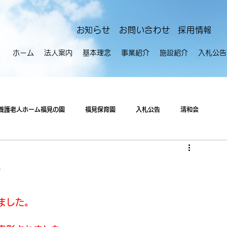
​お知らせ
お問い合わせ
採用情報
ホーム
法人案内
基本理念
事業紹介
施設紹介
入札公告
養護老人ホーム福見の園
福見保育園
入札公告
清和会
）
ました。