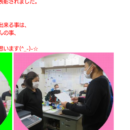
表彰されました。
出来る事は、
んの事、
ます(^_-)-☆