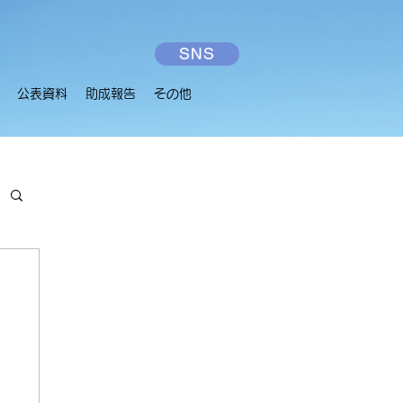
SNS
公表資料
助成報告
その他