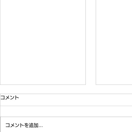
コメント
納涼会(清和園)
コメントを追加…