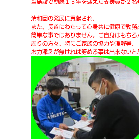
当施設で勤続１５年を迎えた支援員が２名
清和園の発展に貢献され、
また、長きにわたって心身共に健康で勤務
簡単な事ではありません。ご自身はもちろ
周りの方々、特にご家族の協力や理解等、
お力添えが無ければ努める事は出来ないと思い