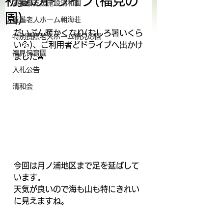
初夏のドライブ(福見の
障害者支援施設清和園
園)
養護老人ホーム朝海荘
だいぶん暖かくなり(むしろ暑いくら
特別養護老人ホーム福見の園
い💦)、ご利用者どドライブへ出かけ
福見保育園
ました🚙
入札公告
清和会
今回は月ノ浦地区まで足を延ばして
います。
天気が良いので海も山も特にきれい
に見えますね。