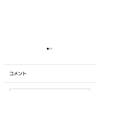
コメント
上五島高校企業説明会
学生実習受け入れ
コメントを追加…
の園)
清和会
社会福祉法人