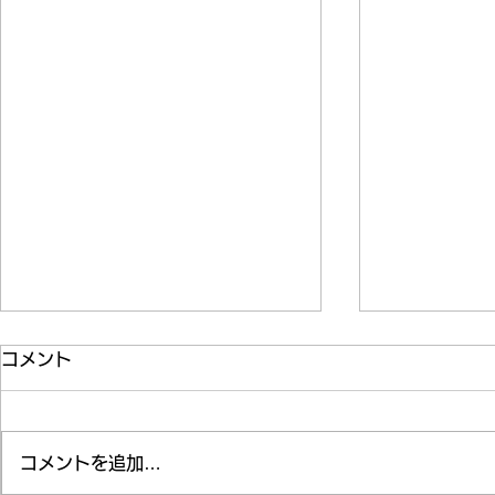
コメント
納涼会(清和園)
コメントを追加…