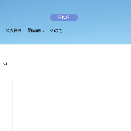
SNS
公表資料
助成報告
その他