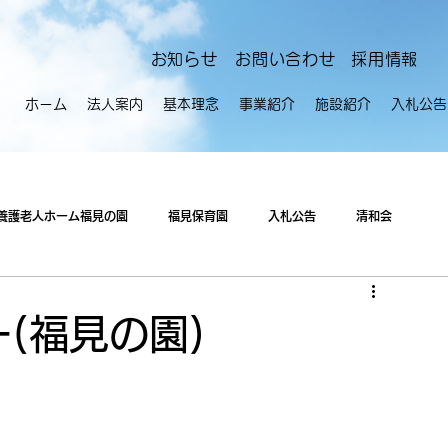
​お知らせ
お問い合わせ
採用情報
ホーム
法人案内
基本理念
事業紹介
施設紹介
入札公告
養護老人ホーム福見の園
福見保育園
入札公告
清和会
(福見の園)