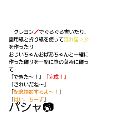
　クレヨン
🖍
でぐるぐる書いたり、
画用紙と折り紙を使って
流れ星☆彡
を作ったり
おじいちゃんおばあちゃんと一緒に
作った飾りを一緒に笹の葉🎋に飾っ
て
『できた～！』
『完成！』
「きれいだね～」
「
記念撮影するよ～！
」
「
はい、ちーず
」
パシャ
📷