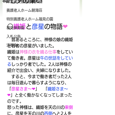
🎋七夕の集い
障害者支援施設清和園
養護老人ホーム朝海荘
特別養護老人ホーム福見の園
○
織姫
と
彦星
の物語
❤
福見保育園
入札公告
　昔あるところに、神様の娘の織姫
清和会
と若者の彦星がいました。
織姫は
神様の衣を織る仕事
をしてい
て働き者。彦星は
牛の世話をしてい
る
しっかり者でした。2人は神様の
紹介で出会い、夫婦になりました。
　すると、今まで働き者だった2人
は毎日遊んで暮らすようになり、
「
彦星さま～❤
」　「
織姫さま～
❤
」
と全く働かなくなってしまった
のです。
怒った神様は、織姫を天の川の
東側
に、彦星を天の川の
西側
へと2人を