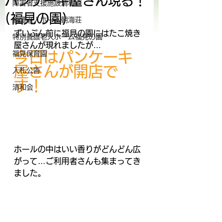
パンケーキ屋さん現る！
障害者支援施設清和園
(福見の園)
養護老人ホーム朝海荘
ずいぶん前に福見の園にはたこ焼き
特別養護老人ホーム福見の園
屋さんが現れましたが…
今日はパンケーキ
福見保育園
屋さんが開店で
入札公告
す！
清和会
ホールの中はいい香りがどんどん広
がって…ご利用者さんも集まってき
ました。