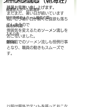
ソーメン流し（朝海荘）
障害者支援施設清和園
残暑お見舞い申し上げます。
養護老人ホーム朝海荘
まだまだ、暑い日が続いています
特別養護老人ホーム福見の園
ね。こう暑い日が続くと食欲も落ち
てしまうので
福見保育園
雰囲気を変えるため
ソーメン流し
を
入札公告
おこないました。
朝海荘でのソーメン流しも恒例行事
清和会
となり、職員の動きもスムーズで
す。
以前は屋外でテントを張っておこな