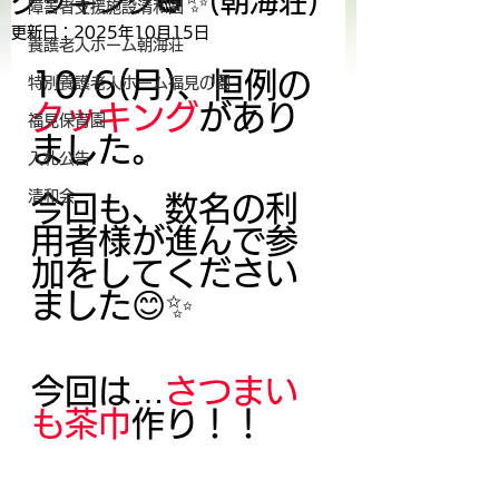
クッキング🎃✨(朝海荘)
障害者支援施設清和園
更新日：
2025年10月15日
養護老人ホーム朝海荘
10/6(月)、恒例の
特別養護老人ホーム福見の園
クッキング
があり
福見保育園
ました。
入札公告
清和会
今回も、数名の利
用者様が進んで参
加をしてください
ました😊✨
今回は…
さつまい
も茶巾
作り！！