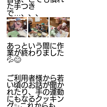
た手つき
で…、、、
あっという間に作
業が終わりました
💦😊
ご利用者様から若
い頃のお話が聞か
れたり、手の運動
にもなるクッキン
グ✨これからも、