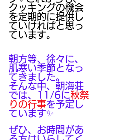
クッキングの機会
を定期的に提供し
ていければと思っ
ています。
朝方等、徐々に、
肌寒い季節となっ
てきました。
そんな中、朝海荘
では、11/6に
秋祭
りの行事
を予定し
ています✨
ぜひ、お時間があ
る方はいらしてく