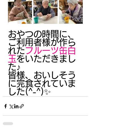
おやつの時間に、
ご利用者様が作ら
れた
フルーツ缶白
玉
をいただきまし
た♪
皆様、おいしそう
に完食されていま
した(^-^)✨