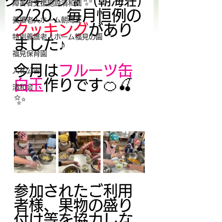
クッキング👵✨(朝海荘)
障害者支援施設清和園
2/20、毎月恒例の
養護老人ホーム朝海荘
クッキング
があり
特別養護老人ホーム福見の園
ました♪
福見保育園
今月は
フルーツ缶
入札公告
白玉
作りです🍊🍒
清和会
✨
参加されたご利用
者様、果物の盛り
付け等を協力しな