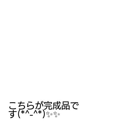
こちらが完成品で
す(*^-^*)✨✨