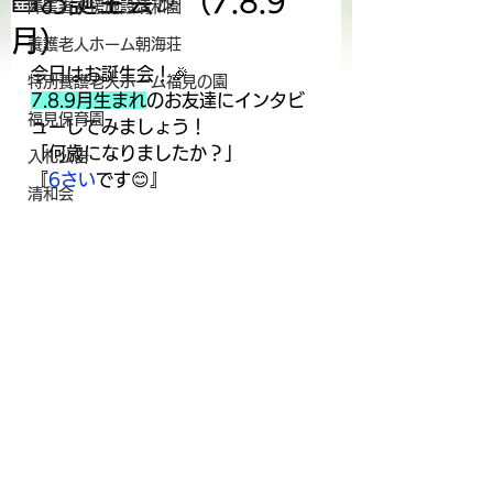
🍰お誕生会🎉（7.8.9
障害者支援施設清和園
月）
養護老人ホーム朝海荘
今日はお誕生会！🎉
特別養護老人ホーム福見の園
7.8.9月生まれ
のお友達にインタビ
福見保育園
ューしてみましょう！
「何歳になりましたか？」
入札公告
『
6さい
です😊』
清和会