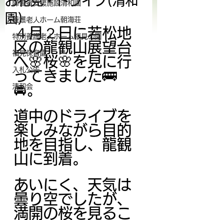
お花見・ドライブ(清和
障害者支援施設清和園
園)
養護老人ホーム朝海荘
４月２日に若松地
特別養護老人ホーム福見の園
区の龍観山展望台
福見保育園
へ🌸桜🌸を見に行
入札公告
ってきました🚌
🚘。
清和会
道中のドライブを
楽しみながら目的
地を目指し、龍観
山に到着。
あいにく、天気は
曇り空でしたが、
満開の桜を
見るこ