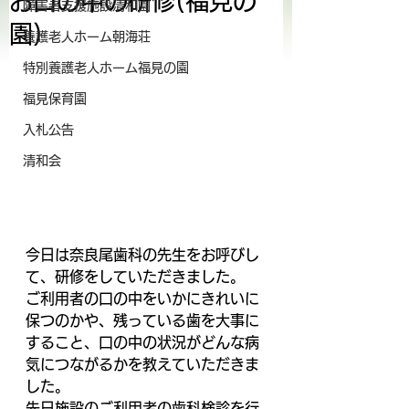
お口の中の研修(福見の
障害者支援施設清和園
園)
養護老人ホーム朝海荘
特別養護老人ホーム福見の園
福見保育園
入札公告
清和会
今日は奈良尾歯科の先生をお呼びし
て、研修をしていただきました。
ご利用者の口の中をいかにきれいに
保つのかや、残っている歯を大事に
すること、口の中の状況がどんな病
気につながるかを教えていただきま
した。
先日施設のご利用者の歯科検診を行