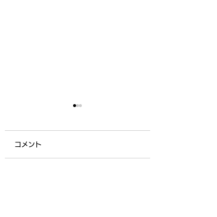
コメント
コーヒーショップ開店
おさかな夏の陣(
コメントを追加…
(福見の園)
園)